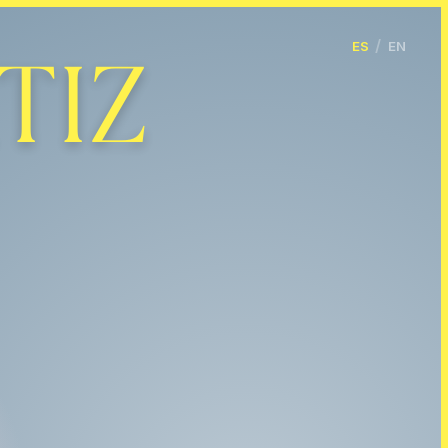
o Publicitaria & Dirección de Arte - Olga S.
fa de producto publicitaria y directora de arte internaci
/
ES
EN
TIZ