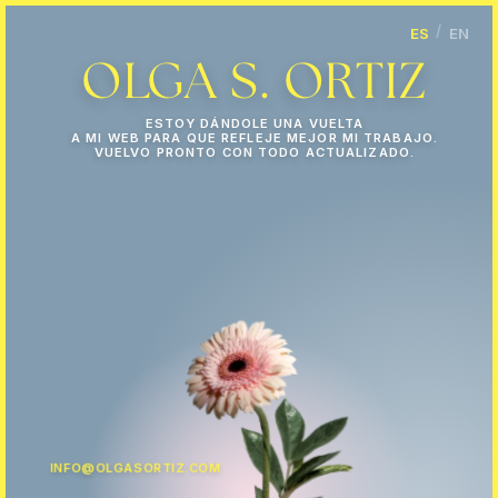
Fotografía de Product
/
ES
EN
Olga S. Ortiz es una fotógra
OLGA S. ORTIZ
ESTOY DÁNDOLE UNA VUELTA
A MI WEB PARA QUE REFLEJE MEJOR MI TRABAJO.
VUELVO PRONTO CON TODO ACTUALIZADO.
INFO@OLGASORTIZ.COM