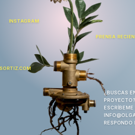
INSTAGRAM
PRENSA RECIE
SORTIZ.COM
¿BUSCAS E
PROYECTO
ESCRÍBEME
INFO@OLGA
RESPONDO 