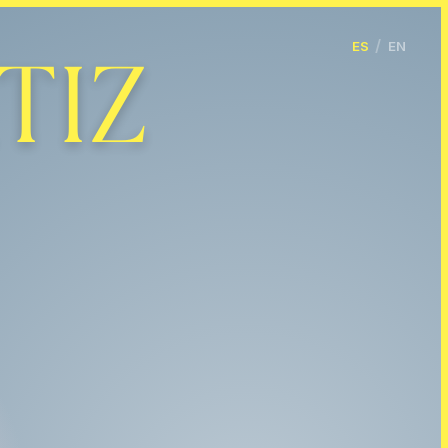
o Publicitaria & Dirección de Arte - Olga S.
fa de producto publicitaria y directora de arte internaci
/
ES
EN
TIZ