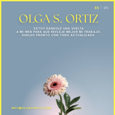
Fotografía de Product
/
ES
EN
Olga S. Ortiz es una fotógra
OLGA S. ORTIZ
ESTOY DÁNDOLE UNA VUELTA
A MI WEB PARA QUE REFLEJE MEJOR MI TRABAJO.
VUELVO PRONTO CON TODO ACTUALIZADO.
INFO@OLGASORTIZ.COM